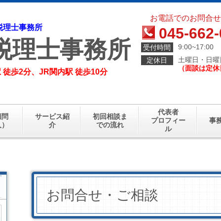
お電話でのお問合せ
税理士事務所
045-662
税理士事務所
9:00~17:00
受付時間
土曜日・日曜
定休日
（面談は定休
歩2分、JR関内駅 徒歩10分
代表者
顧問
サービス紹
初回相談ま
プロフィー
事
人）
介
での流れ
ル
お問合せ・ご相談